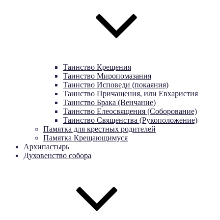
Таинство Крещения
Таинство Миропомазания
Таинство Исповеди (покаяния)
Таинство Причащения, или Евхаристия
Таинство Брака (Венчание)
Таинство Елеосвящения (Соборование)
Таинство Священства (Рукоположение)
Памятка для крестных родителей
Памятка Крещающимуся
Архипастырь
Духовенство собора