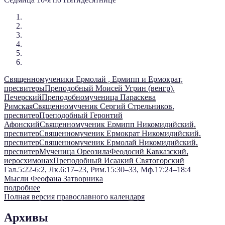
Священномученики Ермолай , Ермипп и Ермократ,
пресвитеры
Преподобный Моисей Угрин (венгр),
Печерский
Преподобномученица Параскева
Римская
Священномученик Сергий Стрельников,
пресвитер
Преподобный Геронтий
Афонский
Священномученик Ермипп Никомидийский,
пресвитер
Священномученик Ермократ Никомидийский,
пресвитер
Священномученик Ермолай Никомидийский,
пресвитер
Мученица Ореозила
Феодосий Кавказский,
иеросхимонах
Преподобный Исаакий Святогорский
Гал.5:22-6:2, Лк.6:17–23, Рим.15:30–33, Мф.17:24–18:4
Мысли Феофана Затворника
подробнее
Полная версия православного календаря
Архивы