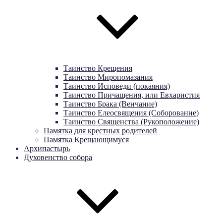
Таинство Крещения
Таинство Миропомазания
Таинство Исповеди (покаяния)
Таинство Причащения, или Евхаристия
Таинство Брака (Венчание)
Таинство Елеосвящения (Соборование)
Таинство Священства (Рукоположение)
Памятка для крестных родителей
Памятка Крещающимуся
Архипастырь
Духовенство собора