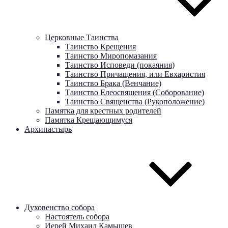
Церковные Таинства
Таинство Крещения
Таинство Миропомазания
Таинство Исповеди (покаяния)
Таинство Причащения, или Евхаристия
Таинство Брака (Венчание)
Таинство Елеосвящения (Соборование)
Таинство Священства (Рукоположение)
Памятка для крестных родителей
Памятка Крещающимуся
Архипастырь
Духовенство собора
Настоятель собора
Иерей Михаил Камышев