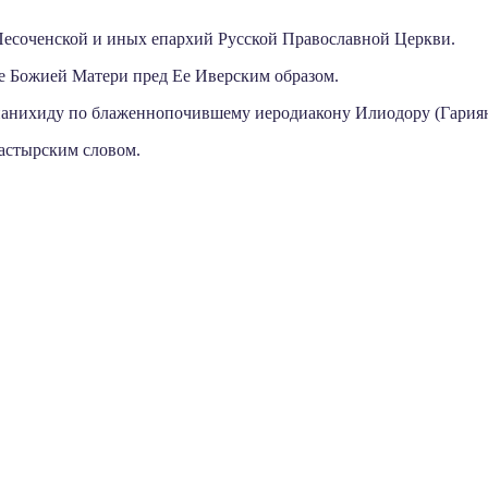
Песоченской и иных епархий Русской Православной Церкви.
е Божией Матери пред Ее Иверским образом.
панихиду по блаженнопочившему иеродиакону Илиодору (Гариян
пастырским словом.