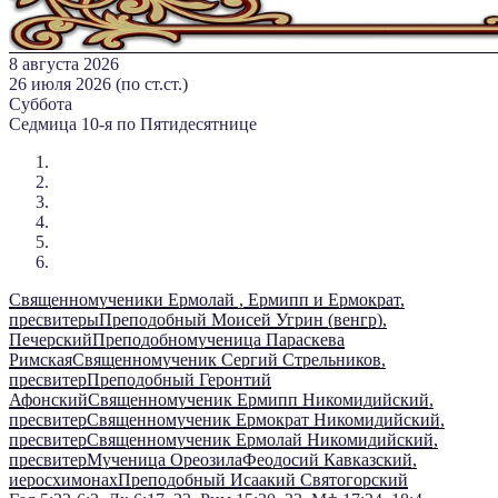
8 августа 2026
26 июля 2026 (по ст.ст.)
Суббота
Седмица 10-я по Пятидесятнице
Священномученики Ермолай , Ермипп и Ермократ,
пресвитеры
Преподобный Моисей Угрин (венгр),
Печерский
Преподобномученица Параскева
Римская
Священномученик Сергий Стрельников,
пресвитер
Преподобный Геронтий
Афонский
Священномученик Ермипп Никомидийский,
пресвитер
Священномученик Ермократ Никомидийский,
пресвитер
Священномученик Ермолай Никомидийский,
пресвитер
Мученица Ореозила
Феодосий Кавказский,
иеросхимонах
Преподобный Исаакий Святогорский