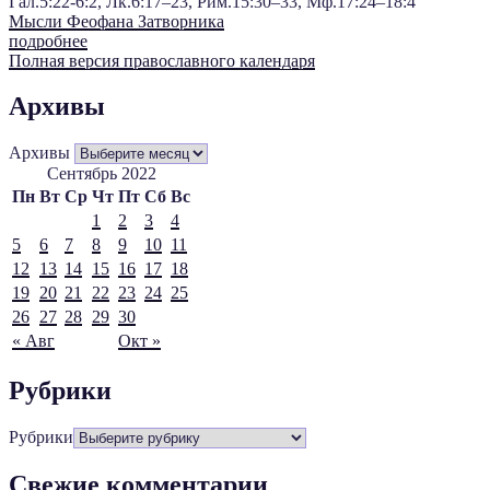
Гал.5:22-6:2, Лк.6:17–23, Рим.15:30–33, Мф.17:24–18:4
Мысли Феофана Затворника
подробнее
Полная версия православного календаря
Архивы
Архивы
Сентябрь 2022
Пн
Вт
Ср
Чт
Пт
Сб
Вс
1
2
3
4
5
6
7
8
9
10
11
12
13
14
15
16
17
18
19
20
21
22
23
24
25
26
27
28
29
30
« Авг
Окт »
Рубрики
Рубрики
Свежие комментарии