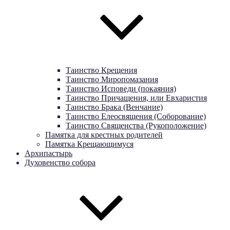
Таинство Крещения
Таинство Миропомазания
Таинство Исповеди (покаяния)
Таинство Причащения, или Евхаристия
Таинство Брака (Венчание)
Таинство Елеосвящения (Соборование)
Таинство Священства (Рукоположение)
Памятка для крестных родителей
Памятка Крещающимуся
Архипастырь
Духовенство собора