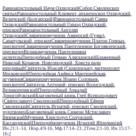
Равноапостольный Наум Охридский
Собор Смоленских
святых
Равноапостольный Климент, архиепископ Охридский,
Величский (Болгарский)
Равноапостольный Савва
Охридский
Равноапостольный Горазд Охридский,
епископ
Равноапостольный Ангеляр
Охридский
Священномученик Амвросий (Гудко),
Сарапульский, епископ
Священномученик Платон Горных,
пресвитер
Священномученик Пантелеимон Богоявленский,
пресвитер
Великомученик Пантелеимон
целитель
Преподобный Герман Аляскинский
Блаженный
Николай Кочанов, Новгородский, Христа ради
юродивый
Святитель Иоасаф (Скрипицын), митрополит
Московский
Преподобная Анфиса Мантинейская,
игумения
Священномученик Иоанн Соловьев,
пресвитер
Святитель Антоний, епископ Вологодский,
Великопермский
Преподобный Аркадий
Дорогобужский
Благоверный князь Глеб Всеволодович
(Святославич) Смоленский
Преподобный Ефрем
Смоленский
Святитель Игнатий, епископ Смоленский,
чудотворец
Благоверный князь Симеон Мстиславич
Вяземский
Мученик Христодул Солунский,
Кассандрский
Преподобномученик Игнатий Яблочинсий
Ин.21:1–14, 1Кор.4:9-16, Мф.17:14–23, 2Тим.2:1-10, Ин.15:17–
16:2