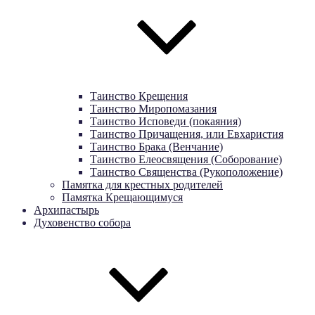
Таинство Крещения
Таинство Миропомазания
Таинство Исповеди (покаяния)
Таинство Причащения, или Евхаристия
Таинство Брака (Венчание)
Таинство Елеосвящения (Соборование)
Таинство Священства (Рукоположение)
Памятка для крестных родителей
Памятка Крещающимуся
Архипастырь
Духовенство собора