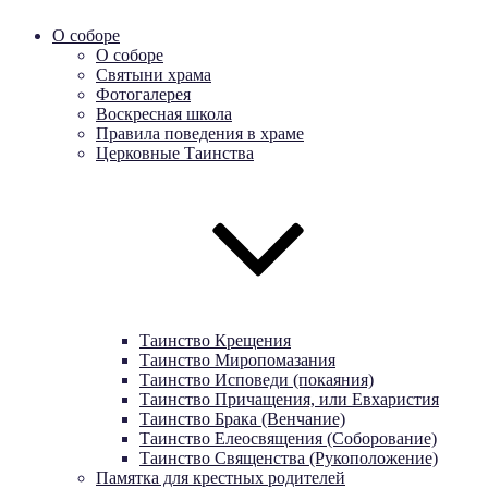
О соборе
О соборе
Святыни храма
Фотогалерея
Воскресная школа
Правила поведения в храме
Церковные Таинства
Таинство Крещения
Таинство Миропомазания
Таинство Исповеди (покаяния)
Таинство Причащения, или Евхаристия
Таинство Брака (Венчание)
Таинство Елеосвящения (Соборование)
Таинство Священства (Рукоположение)
Памятка для крестных родителей