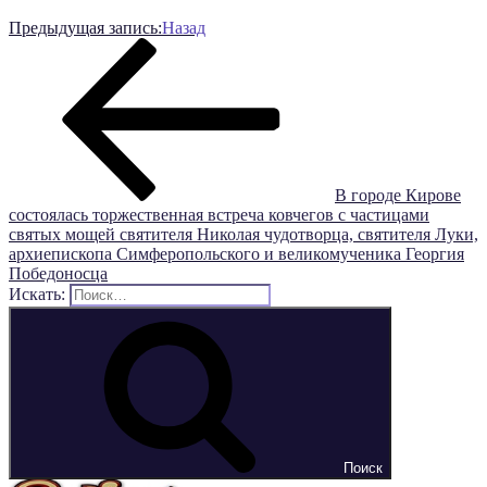
Предыдущая запись:
Назад
В городе Кирове
состоялась торжественная встреча ковчегов с частицами
святых мощей святителя Николая чудотворца, святителя Луки,
архиепископа Симферопольского и великомученика Георгия
Победоносца
Искать:
Поиск