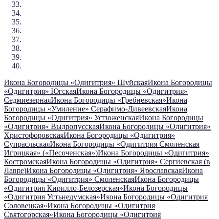
Икона Богородицы «Одигитрия» Шуйская
Икона Богородицы
«Одигитрия» Югская
Икона Богородицы «Одигитрия»
Седмиезерная
Икона Богородицы «Гребневская»
Икона
Богородицы «Умиление» Серафимо-Дивеевская
Икона
Богородицы «Одигитрия» Устюженская
Икона Богородицы
«Одигитрия» Выдропусская
Икона Богородицы «Одигитрия»
Христофоровская
Икона Богородицы «Одигитрия»
Супрасльская
Икона Богородицы «Одигитрия Смоленская
Игрицкая» («Песоченская»)
Икона Богородицы «Одигитрия»
Костромская
Икона Богородицы «Одигитрия» Сергиевская (в
Лавре)
Икона Богородицы «Одигитрия» Ярославская
Икона
Богородицы «Одигитрия» Смоленская
Икона Богородицы
«Одигитрия Кирилло-Белозерская»
Икона Богородицы
«Одигитрия Устьнедумская»
Икона Богородицы «Одигитрия
Соловецкая»
Икона Богородицы «Одигитрия
Святогорская»
Икона Богородицы «Одигитрия