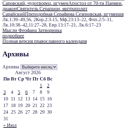
Саровский, чудотворец, игумен
Апостол от 70-ти Пармен,
диакон
Святитель Серапион, митрополит
Сарайский
Преподобная Серафима Сезеновская, игумения
Лк.1:39–49,56, 2Кор.2:3-15, Мф.23:13–22, Флп.2:5–11,
Лк.10:38–42,11:27–28, Евр.13:17–21, Лк.6:17–23
Мысли Феофана Затворника
подробнее
Полная версия православного календаря
Архивы
Архивы
Август 2026
Пн
Вт
Ср
Чт
Пт
Сб
Вс
1
2
3
4
5
6
7
8
9
10
11
12
13
14
15
16
17
18
19
20
21
22
23
24
25
26
27
28
29
30
31
« Июл