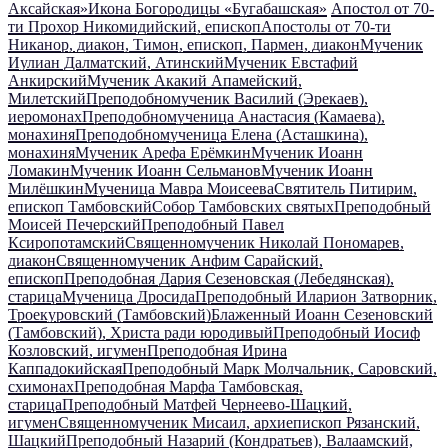
Аксайская»
Икона Богородицы «Бугабашская»
Апостол от 70-
ти Прохор Никомидийский, епископ
Апостолы от 70-ти
Никанор, диакон, Тимон, епископ, Пармен, диакон
Мученик
Иулиан Далматский, Атинский
Мученик Евстафий
Анкирский
Мученик Акакий Апамейский,
Милетский
Преподобномученик Василий (Эрекаев),
иеромонах
Преподобномученица Анастасия (Камаева),
монахиня
Преподобномученица Елена (Асташкина),
монахиня
Мученик Арефа Ерёмкин
Мученик Иоанн
Ломакин
Мученик Иоанн Сельманов
Мученик Иоанн
Милёшкин
Мученица Мавра Моисеева
Святитель Питирим,
епископ Тамбовский
Собор Тамбовских святых
Преподобный
Моисей Печерский
Преподобный Павел
Ксиропотамский
Священномученик Николай Пономарев,
диакон
Священномученик Анфим Сарайский,
епископ
Преподобная Дария Сезеновская (Лебедянская),
старица
Мученица Дросида
Преподобный Иларион Затворник,
Троекуровский (Тамбовский)
Блаженный Иоанн Сезеновский
(Тамбовский), Христа ради юродивый
Преподобный Иосиф
Козловский, игумен
Преподобная Ирина
Каппадокийская
Преподобный Марк Молчальник, Саровский,
схимонах
Преподобная Марфа Тамбовская,
старица
Преподобный Матфей Чернеево-Шацкий,
игумен
Священномученик Мисаил, архиепископ Рязанский,
Шацкий
Преподобный Назарий (Кондратьев), Валаамский,