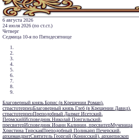
6 августа 2026
24 июля 2026 (по ст.ст.)
Четверг
Седмица 10-я по Пятидесятнице
Благоверный князь Борис (в Крещении Роман),
страстотерпец
Благоверный князь Глеб (в Крещении Давид),
страстотерпец
Преподобный Далмат Исетский,
Пермский
Исповедник Николай Понгильский,
пресвитер
Исповедник Иоанн Калинин, пресвитер
Мученица
Христина Тирская
Преподобный Поликарп Печерский,
архимандрит
Святитель Георгий (Конисский), архиепископ