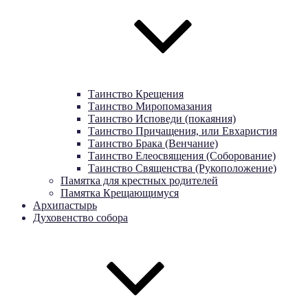
Таинство Крещения
Таинство Миропомазания
Таинство Исповеди (покаяния)
Таинство Причащения, или Евхаристия
Таинство Брака (Венчание)
Таинство Елеосвящения (Соборование)
Таинство Священства (Рукоположение)
Памятка для крестных родителей
Памятка Крещающимуся
Архипастырь
Духовенство собора