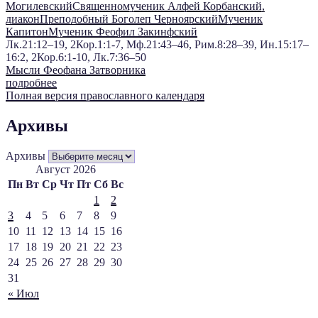
Могилевский
Священномученик Алфей Корбанский,
диакон
Преподобный Боголеп Черноярский
Мученик
Капитон
Мученик Феофил Закинфский
Лк.21:12–19, 2Кор.1:1-7, Мф.21:43–46, Рим.8:28–39, Ин.15:17–
16:2, 2Кор.6:1-10, Лк.7:36–50
Мысли Феофана Затворника
подробнее
Полная версия православного календаря
Архивы
Архивы
Август 2026
Пн
Вт
Ср
Чт
Пт
Сб
Вс
1
2
3
4
5
6
7
8
9
10
11
12
13
14
15
16
17
18
19
20
21
22
23
24
25
26
27
28
29
30
31
« Июл