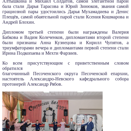
Алтышкина и Михаил Солдатов, самой элегантной парой
бала стали Дарья Тарасова и Юрий Зинюков, звания самой
грациозной пары удостоились Дарья Мухамадиева и Денис
Плещёв, самой обаятельной парой стали Ксения Кошмарова и
Андрей Блохин.
Дипломом третьей степени были награждены Валерия
Бабкова и Вадим Колеченков, дипломантами второй степени
были признаны Анна Кузнецова и Кирилл Чупятов, а
триумфаторами вечера и дипломантами первой степени стали
Ирина Подкопаева и Мехти Фарзиев.
Ко всем присутствующим с приветственным словом
обратился
благочинный Песоченского округа Песоченской епархии,
настоятель Александро-Невского кафедрального собора
протоиерей Александр Рябов.