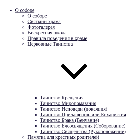
О соборе
О соборе
Святыни храма
Фотогалерея
Воскресная школа
Правила поведения в храме
Церковные Таинства
Таинство Крещения
Таинство Миропомазания
Таинство Исповеди (покаяния)
Таинство Причащения, или Евхаристия
Таинство Брака (Венчание)
Таинство Елеосвящения (Соборование)
Таинство Священства (Рукоположение)
Памятка для крестных родителей