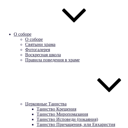
О соборе
О соборе
Святыни храма
Фотогалерея
Воскресная школа
Правила поведения в храме
Церковные Таинства
Таинство Крещения
Таинство Миропомазания
Таинство Исповеди (покаяния)
Таинство Причащения, или Евхаристия