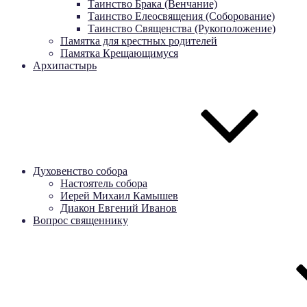
Таинство Брака (Венчание)
Таинство Елеосвящения (Соборование)
Таинство Священства (Рукоположение)
Памятка для крестных родителей
Памятка Крещающимуся
Архипастырь
Духовенство собора
Настоятель собора
Иерей Михаил Камышев
Диакон Евгений Иванов
Вопрос священнику