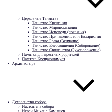
Церковные Таинства
Таинство Крещения
Таинство Миропомазания
Таинство Исповеди (покаяния)
Таинство Причащения, или Евхаристия
Таинство Брака (Венчание)
Таинство Елеосвящения (Соборование)
Таинство Священства (Рукоположение)
Памятка для крестных родителей
Памятка Крещающимуся
Архипастырь
Духовенство собора
Настоятель собора
Иерей Михаил Камышев