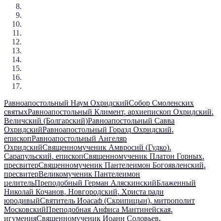
Равноапостольный Наум Охридский
Собор Смоленских
святых
Равноапостольный Климент, архиепископ Охридский,
Величский (Болгарский)
Равноапостольный Савва
Охридский
Равноапостольный Горазд Охридский,
епископ
Равноапостольный Ангеляр
Охридский
Священномученик Амвросий (Гудко),
Сарапульский, епископ
Священномученик Платон Горных,
пресвитер
Священномученик Пантелеимон Богоявленский,
пресвитер
Великомученик Пантелеимон
целитель
Преподобный Герман Аляскинский
Блаженный
Николай Кочанов, Новгородский, Христа ради
юродивый
Святитель Иоасаф (Скрипицын), митрополит
Московский
Преподобная Анфиса Мантинейская,
игумения
Священномученик Иоанн Соловьев,