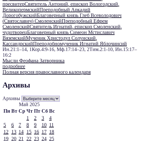
пресвитер
Святитель Антоний, епископ Вологодский,
Великопермский
Преподобный Аркадий
Дорогобужский
Благоверный князь Глеб Всеволодович
(Святославич) Смоленский
Преподобный Ефрем
Смоленский
Святитель Игнатий, епископ Смоленский,
чудотворец
Благоверный князь Симеон Мстиславич
Вяземский
Мученик Христодул Солунский,
Кассандрский
Преподобномученик Игнатий Яблочинсий
Ин.21:1–14, 1Кор.4:9-16, Мф.17:14–23, 2Тим.2:1-10, Ин.15:17–
16:2
Мысли Феофана Затворника
подробнее
Полная версия православного календаря
Архивы
Архивы
Май 2025
Пн
Вт
Ср
Чт
Пт
Сб
Вс
1
2
3
4
5
6
7
8
9
10
11
12
13
14
15
16
17
18
19
20
21
22
23
24
25