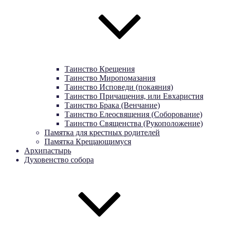
Таинство Крещения
Таинство Миропомазания
Таинство Исповеди (покаяния)
Таинство Причащения, или Евхаристия
Таинство Брака (Венчание)
Таинство Елеосвящения (Соборование)
Таинство Священства (Рукоположение)
Памятка для крестных родителей
Памятка Крещающимуся
Архипастырь
Духовенство собора