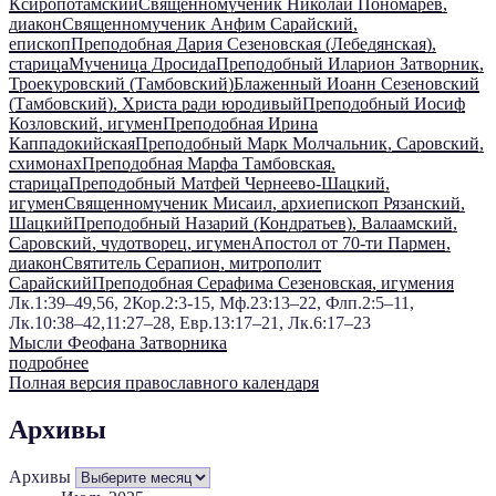
Ксиропотамский
Священномученик Николай Пономарев,
диакон
Священномученик Анфим Сарайский,
епископ
Преподобная Дария Сезеновская (Лебедянская),
старица
Мученица Дросида
Преподобный Иларион Затворник,
Троекуровский (Тамбовский)
Блаженный Иоанн Сезеновский
(Тамбовский), Христа ради юродивый
Преподобный Иосиф
Козловский, игумен
Преподобная Ирина
Каппадокийская
Преподобный Марк Молчальник, Саровский,
схимонах
Преподобная Марфа Тамбовская,
старица
Преподобный Матфей Чернеево-Шацкий,
игумен
Священномученик Мисаил, архиепископ Рязанский,
Шацкий
Преподобный Назарий (Кондратьев), Валаамский,
Саровский, чудотворец, игумен
Апостол от 70-ти Пармен,
диакон
Святитель Серапион, митрополит
Сарайский
Преподобная Серафима Сезеновская, игумения
Лк.1:39–49,56, 2Кор.2:3-15, Мф.23:13–22, Флп.2:5–11,
Лк.10:38–42,11:27–28, Евр.13:17–21, Лк.6:17–23
Мысли Феофана Затворника
подробнее
Полная версия православного календаря
Архивы
Архивы