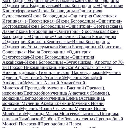
Богородицы «Одигитрия» Устюженская
Икона Богородицы
«Одигитрия» Выдропусская
Икона Богородицы «Одигитрия»
Христофоровская
Икона Богородицы «Одигитрия»
Супрасльская
Икона Богородицы «Одигитрия Смоленская
Игрицкая» («Песоченская»)
Икона Богородицы «Одигитрия»
Костромская
Икона Богородицы «Одигитрия» Сергиевская (в
Лавре)
Икона Богородицы «Одигитрия» Ярославская
Икона
Богородицы «Одигитрия» Смоленская
Икона Богородицы
«Одигитрия Кирилло-Белозерская»
Икона Богородицы
«Одигитрия Устьнедумская»
Икона Богородицы «Одигитрия
Соловецкая»
Икона Богородицы «Одигитрия
Святогорская»
Икона Богородицы «Одигитрия
Аксайская»
Икона Богородицы «Бугабашская»
Апостол от 70-
ти Прохор Никомидийский, епископ
Апостолы от 70-ти
Никанор, диакон, Тимон, епископ, Пармен, диакон
Мученик
Иулиан Далматский, Атинский
Мученик Евстафий
Анкирский
Мученик Акакий Апамейский,
Милетский
Преподобномученик Василий (Эрекаев),
иеромонах
Преподобномученица Анастасия (Камаева),
монахиня
Преподобномученица Елена (Асташкина),
монахиня
Мученик Арефа Ерёмкин
Мученик Иоанн
Ломакин
Мученик Иоанн Сельманов
Мученик Иоанн
Милёшкин
Мученица Мавра Моисеева
Святитель Питирим,
епископ Тамбовский
Собор Тамбовских святых
Преподобный
Моисей Печерский
Преподобный Павел