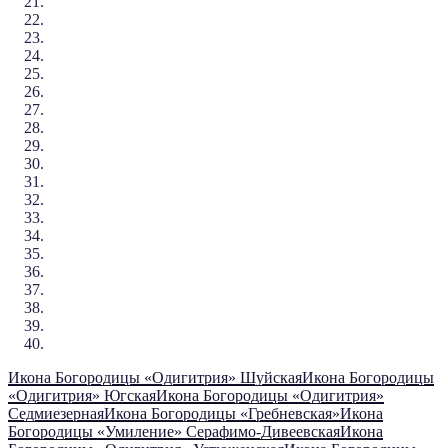
Икона Богородицы «Одигитрия» Шуйская
Икона Богородицы
«Одигитрия» Югская
Икона Богородицы «Одигитрия»
Седмиезерная
Икона Богородицы «Гребневская»
Икона
Богородицы «Умиление» Серафимо-Дивеевская
Икона