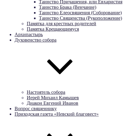
Таинство Причащения, или Евхаристия
Таинство Брака (Венчание)
Таинство Елеосвящения (Соборование)
Таинство Священства (Рукоположение)
Памятка для крестных родителей
Памятка Крещающимуся
Архипастырь
Духовенство собора
Настоятель собора
Иерей Михаил Камышев
Диакон Евгений Иванов
Вопрос священнику
Приходская газета «Невский благовест»