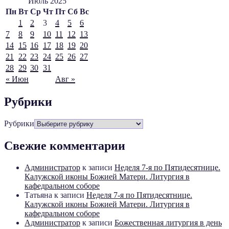
Июль 2025
Пн
Вт
Ср
Чт
Пт
Сб
Вс
1
2
3
4
5
6
7
8
9
10
11
12
13
14
15
16
17
18
19
20
21
22
23
24
25
26
27
28
29
30
31
« Июн
Авг »
Рубрики
Рубрики
Свежие комментарии
Администратор
к записи
Неделя 7-я по Пятидесятнице.
Калужской иконы Божией Матери. Литургия в
кафедральном соборе
Татьяна
к записи
Неделя 7-я по Пятидесятнице.
Калужской иконы Божией Матери. Литургия в
кафедральном соборе
Администратор
к записи
Божественная литургия в день