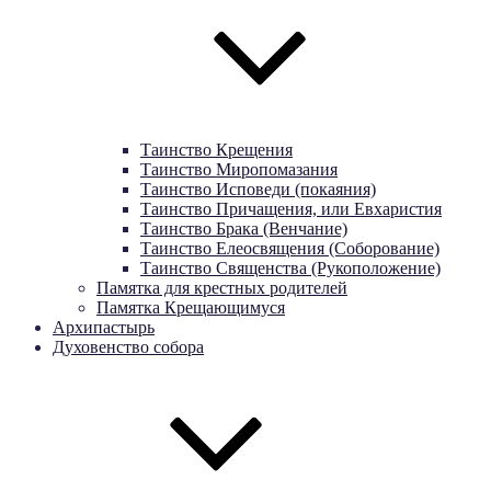
Таинство Крещения
Таинство Миропомазания
Таинство Исповеди (покаяния)
Таинство Причащения, или Евхаристия
Таинство Брака (Венчание)
Таинство Елеосвящения (Соборование)
Таинство Священства (Рукоположение)
Памятка для крестных родителей
Памятка Крещающимуся
Архипастырь
Духовенство собора