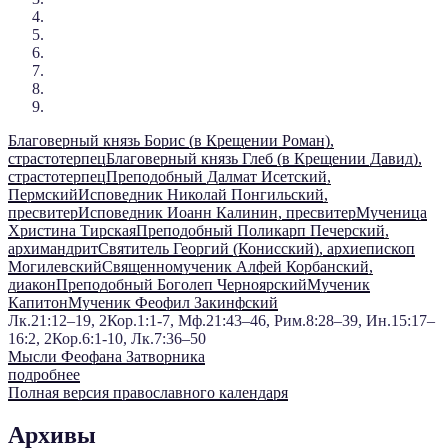
Благоверный князь Борис (в Крещении Роман),
страстотерпец
Благоверный князь Глеб (в Крещении Давид),
страстотерпец
Преподобный Далмат Исетский,
Пермский
Исповедник Николай Понгильский,
пресвитер
Исповедник Иоанн Калинин, пресвитер
Мученица
Христина Тирская
Преподобный Поликарп Печерский,
архимандрит
Святитель Георгий (Конисский), архиепископ
Могилевский
Священномученик Алфей Корбанский,
диакон
Преподобный Боголеп Черноярский
Мученик
Капитон
Мученик Феофил Закинфский
Лк.21:12–19, 2Кор.1:1-7, Мф.21:43–46, Рим.8:28–39, Ин.15:17–
16:2, 2Кор.6:1-10, Лк.7:36–50
Мысли Феофана Затворника
подробнее
Полная версия православного календаря
Архивы