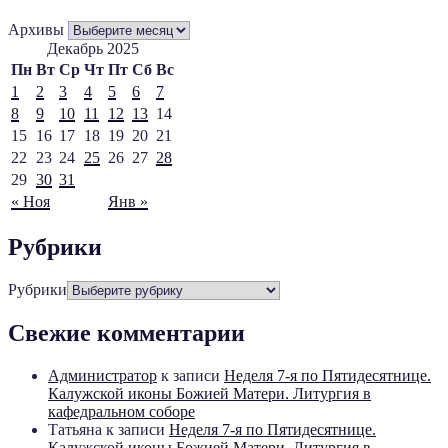
Архивы
Декабрь 2025
Пн
Вт
Ср
Чт
Пт
Сб
Вс
1
2
3
4
5
6
7
8
9
10
11
12
13
14
15
16
17
18
19
20
21
22
23
24
25
26
27
28
29
30
31
« Ноя
Янв »
Рубрики
Рубрики
Свежие комментарии
Администратор
к записи
Неделя 7-я по Пятидесятнице.
Калужской иконы Божией Матери. Литургия в
кафедральном соборе
Татьяна
к записи
Неделя 7-я по Пятидесятнице.
Калужской иконы Божией Матери. Литургия в