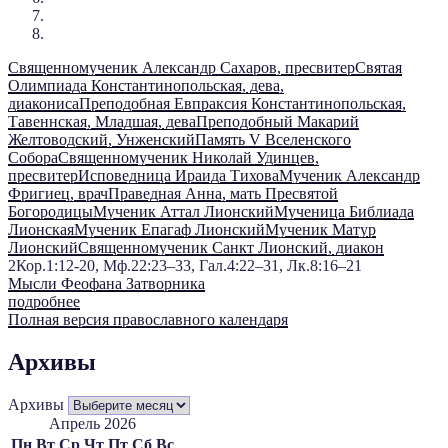
Священномученик Александр Сахаров, пресвитер
Святая
Олимпиада Константинопольская, дева,
диакониса
Преподобная Евпраксия Константинопольская,
Тавеннская, Младшая, дева
Преподобный Макарий
Желтоводский, Унженский
Память V Вселенского
Собора
Священномученик Николай Удинцев,
пресвитер
Исповедница Ираида Тихова
Мученик Александр
Фригиец, врач
Праведная Анна, мать Пресвятой
Богородицы
Мученик Аттал Лионский
Мученица Библиада
Лионская
Мученик Епагаф Лионский
Мученик Матур
Лионский
Священномученик Санкт Лионский, диакон
2Кор.1:12-20, Мф.22:23–33, Гал.4:22–31, Лк.8:16–21
Мысли Феофана Затворника
подробнее
Полная версия православного календаря
Архивы
Архивы
Апрель 2026
Пн
Вт
Ср
Чт
Пт
Сб
Вс