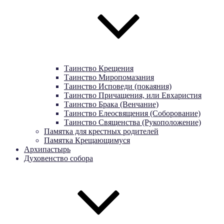
Таинство Крещения
Таинство Миропомазания
Таинство Исповеди (покаяния)
Таинство Причащения, или Евхаристия
Таинство Брака (Венчание)
Таинство Елеосвящения (Соборование)
Таинство Священства (Рукоположение)
Памятка для крестных родителей
Памятка Крещающимуся
Архипастырь
Духовенство собора