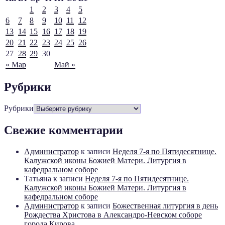
1
2
3
4
5
6
7
8
9
10
11
12
13
14
15
16
17
18
19
20
21
22
23
24
25
26
27
28
29
30
« Мар
Май »
Рубрики
Рубрики
Свежие комментарии
Администратор
к записи
Неделя 7-я по Пятидесятнице.
Калужской иконы Божией Матери. Литургия в
кафедральном соборе
Татьяна
к записи
Неделя 7-я по Пятидесятнице.
Калужской иконы Божией Матери. Литургия в
кафедральном соборе
Администратор
к записи
Божественная литургия в день
Рождества Христова в Александро-Невском соборе
города Кирова