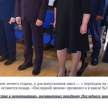
ием летнего отдыха, а для выпускников школ — с переходом на 
– останется позади. «Последний звонок» прозвенел и в школе №2
стие в мероприятиях, посвященных празднику Последнего зво