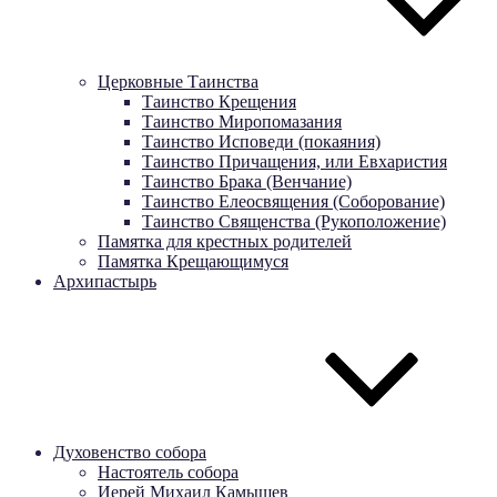
Церковные Таинства
Таинство Крещения
Таинство Миропомазания
Таинство Исповеди (покаяния)
Таинство Причащения, или Евхаристия
Таинство Брака (Венчание)
Таинство Елеосвящения (Соборование)
Таинство Священства (Рукоположение)
Памятка для крестных родителей
Памятка Крещающимуся
Архипастырь
Духовенство собора
Настоятель собора
Иерей Михаил Камышев