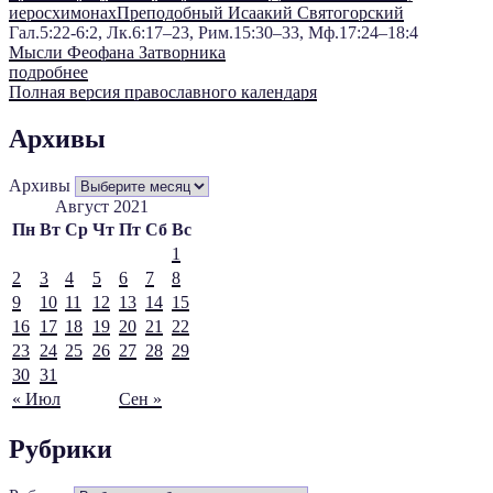
иеросхимонах
Преподобный Исаакий Святогорский
Гал.5:22-6:2, Лк.6:17–23, Рим.15:30–33, Мф.17:24–18:4
Мысли Феофана Затворника
подробнее
Полная версия православного календаря
Архивы
Архивы
Август 2021
Пн
Вт
Ср
Чт
Пт
Сб
Вс
1
2
3
4
5
6
7
8
9
10
11
12
13
14
15
16
17
18
19
20
21
22
23
24
25
26
27
28
29
30
31
« Июл
Сен »
Рубрики