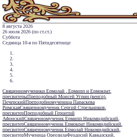
8 августа 2026
26 июля 2026 (по ст.ст.)
Суббота
Седмица 10-я по Пятидесятнице
Священномученики Ермолай , Ермипп и Ермократ,
пресвитеры
Преподобный Моисей Угрин (венгр),
Печерский
Преподобномученица Параскева
Римская
Священномученик Сергий Стрельников,
пресвитер
Преподобный Геронтий
Афонский
Священномученик Ермипп Никомидийский,
пресвитер
Священномученик Ермократ Никомидийский,
пресвитер
Священномученик Ермолай Никомидийский,
пресвитер
Мученица Ореозила
Феодосий Кавказский,