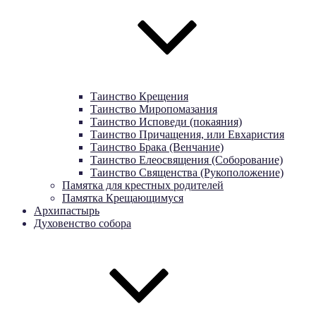
Таинство Крещения
Таинство Миропомазания
Таинство Исповеди (покаяния)
Таинство Причащения, или Евхаристия
Таинство Брака (Венчание)
Таинство Елеосвящения (Соборование)
Таинство Священства (Рукоположение)
Памятка для крестных родителей
Памятка Крещающимуся
Архипастырь
Духовенство собора