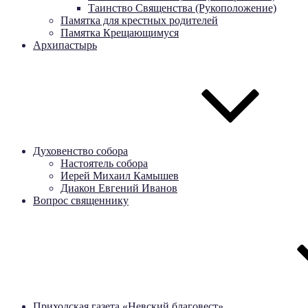
Таинство Священства (Рукоположение)
Памятка для крестных родителей
Памятка Крещающимуся
Архипастырь
Духовенство собора
Настоятель собора
Иерей Михаил Камышев
Диакон Евгений Иванов
Вопрос священнику
Приходская газета «Невский благовест»