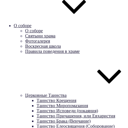
О соборе
О соборе
Святыни храма
Фотогалерея
Воскресная школа
Правила поведения в храме
Церковные Таинства
Таинство Крещения
Таинство Миропомазания
Таинство Исповеди (покаяния)
Таинство Причащения, или Евхаристия
Таинство Брака (Венчание)
Таинство Елеосвящения (Соборование)