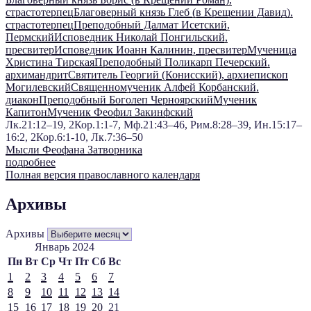
страстотерпец
Благоверный князь Глеб (в Крещении Давид),
страстотерпец
Преподобный Далмат Исетский,
Пермский
Исповедник Николай Понгильский,
пресвитер
Исповедник Иоанн Калинин, пресвитер
Мученица
Христина Тирская
Преподобный Поликарп Печерский,
архимандрит
Святитель Георгий (Конисский), архиепископ
Могилевский
Священномученик Алфей Корбанский,
диакон
Преподобный Боголеп Черноярский
Мученик
Капитон
Мученик Феофил Закинфский
Лк.21:12–19, 2Кор.1:1-7, Мф.21:43–46, Рим.8:28–39, Ин.15:17–
16:2, 2Кор.6:1-10, Лк.7:36–50
Мысли Феофана Затворника
подробнее
Полная версия православного календаря
Архивы
Архивы
Январь 2024
Пн
Вт
Ср
Чт
Пт
Сб
Вс
1
2
3
4
5
6
7
8
9
10
11
12
13
14
15
16
17
18
19
20
21