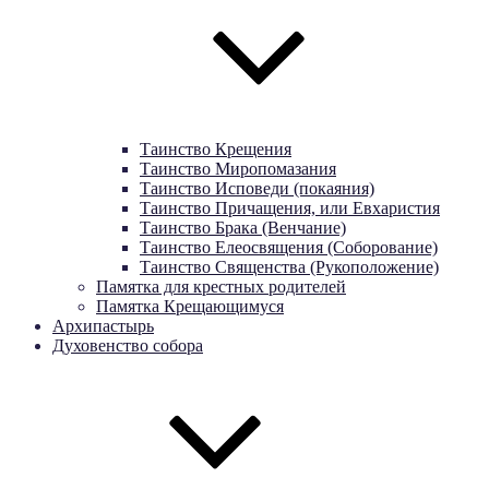
Таинство Крещения
Таинство Миропомазания
Таинство Исповеди (покаяния)
Таинство Причащения, или Евхаристия
Таинство Брака (Венчание)
Таинство Елеосвящения (Соборование)
Таинство Священства (Рукоположение)
Памятка для крестных родителей
Памятка Крещающимуся
Архипастырь
Духовенство собора