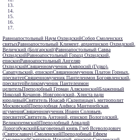
Равноапостольный Наум Охридский
Собор Смоленских
святых
Равноапостольный Климент, архиепископ Охридский,
Величский (Болгарский)
Равноапостольный Савва
Охридский
Равноапостольный Горазд Охридский,
епископ
Равноапостольный Ангеляр
Охридский
Священномученик Амвросий (Гудко),
Сарапульский, епископ
Священномученик Платон Горных,
пресвитер
Священномученик Пантелеимон Богоявленский,
пресвитер
Великомученик Пантелеимон
целитель
Преподобный Герман Аляскинский
Блаженный
Николай Кочанов, Новгородский, Христа ради
юродивый
Святитель Иоасаф (Скрипицын), митрополит
Московский
Преподобная Анфиса Мантинейская,
игумения
Священномученик Иоанн Соловьев,
пресвитер
Святитель Антоний, епископ Вологодский,
Великопермский
Преподобный Аркадий
Дорогобужский
Благоверный князь Глеб Всеволодович
(Святославич) Смоленский
Преподобный Ефрем
Смоленский
Святитель Игнатий, епископ Смоленский,