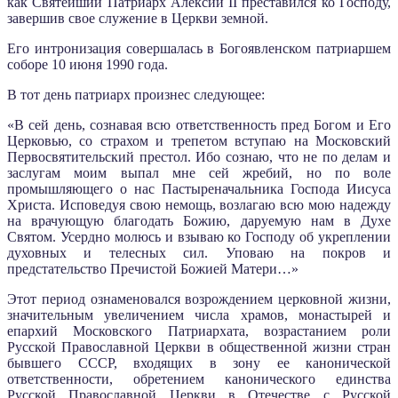
как Святейший Патриарх Алексий II преставился ко Господу,
завершив свое служение в Церкви земной.
Его интронизация совершалась в Богоявленском патриаршем
соборе 10 июня 1990 года.
В тот день патриарх произнес следующее:
«В сей день, сознавая всю ответственность пред Богом и Его
Церковью, со страхом и трепетом вступаю на Московский
Первосвятительский престол. Ибо сознаю, что не по делам и
заслугам моим выпал мне сей жребий, но по воле
промышляющего о нас Пастыреначальника Господа Иисуса
Христа. Исповедуя свою немощь, возлагаю всю мою надежду
на врачующую благодать Божию, даруемую нам в Духе
Святом. Усердно молюсь и взываю ко Господу об укреплении
духовных и телесных сил. Уповаю на покров и
предстательство Пречистой Божией Матери…»
Этот период ознаменовался возрождением церковной жизни,
значительным увеличением числа храмов, монастырей и
епархий Московского Патриархата, возрастанием роли
Русской Православной Церкви в общественной жизни стран
бывшего СССР, входящих в зону ее канонической
ответственности, обретением канонического единства
Русской Православной Церкви в Отечестве с Русской