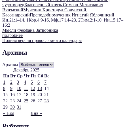
чудотворец
Благоверный князь Симеон Мстиславич
Вяземский
Мученик Христодул Солунский,
Кассандрский
Преподобномученик Игнатий Яблочинсий
Ин.21:1–14, 1Кор.4:9-16, Мф.17:14–23, 2Тим.2:1-10, Ин.15:17–
16:2
Мысли Феофана Затворника
подробнее
Полная версия православного календаря
Архивы
Архивы
Декабрь 2025
Пн
Вт
Ср
Чт
Пт
Сб
Вс
1
2
3
4
5
6
7
8
9
10
11
12
13
14
15
16
17
18
19
20
21
22
23
24
25
26
27
28
29
30
31
« Ноя
Янв »
Рубрики