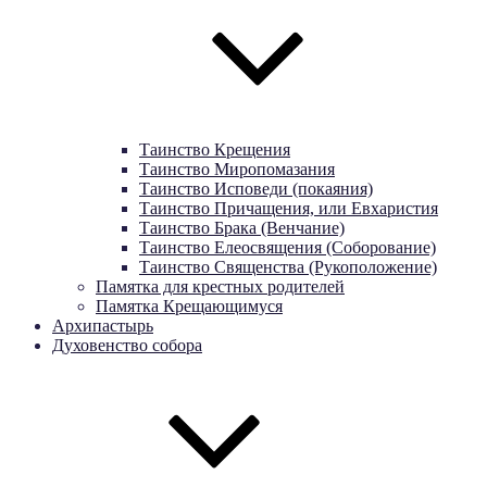
Таинство Крещения
Таинство Миропомазания
Таинство Исповеди (покаяния)
Таинство Причащения, или Евхаристия
Таинство Брака (Венчание)
Таинство Елеосвящения (Соборование)
Таинство Священства (Рукоположение)
Памятка для крестных родителей
Памятка Крещающимуся
Архипастырь
Духовенство собора