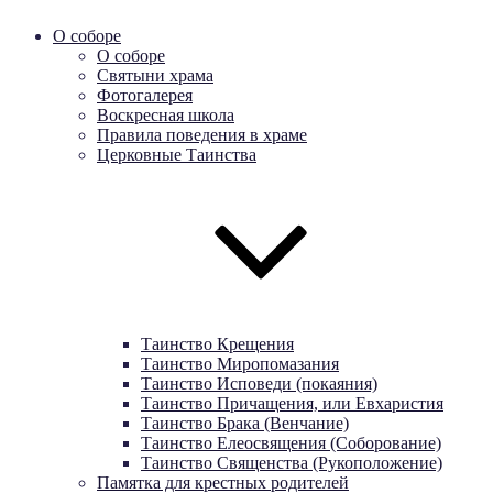
О соборе
О соборе
Святыни храма
Фотогалерея
Воскресная школа
Правила поведения в храме
Церковные Таинства
Таинство Крещения
Таинство Миропомазания
Таинство Исповеди (покаяния)
Таинство Причащения, или Евхаристия
Таинство Брака (Венчание)
Таинство Елеосвящения (Соборование)
Таинство Священства (Рукоположение)
Памятка для крестных родителей