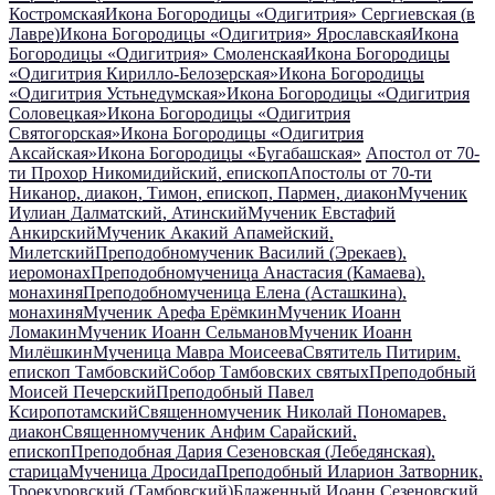
Костромская
Икона Богородицы «Одигитрия» Сергиевская (в
Лавре)
Икона Богородицы «Одигитрия» Ярославская
Икона
Богородицы «Одигитрия» Смоленская
Икона Богородицы
«Одигитрия Кирилло-Белозерская»
Икона Богородицы
«Одигитрия Устьнедумская»
Икона Богородицы «Одигитрия
Соловецкая»
Икона Богородицы «Одигитрия
Святогорская»
Икона Богородицы «Одигитрия
Аксайская»
Икона Богородицы «Бугабашская»
Апостол от 70-
ти Прохор Никомидийский, епископ
Апостолы от 70-ти
Никанор, диакон, Тимон, епископ, Пармен, диакон
Мученик
Иулиан Далматский, Атинский
Мученик Евстафий
Анкирский
Мученик Акакий Апамейский,
Милетский
Преподобномученик Василий (Эрекаев),
иеромонах
Преподобномученица Анастасия (Камаева),
монахиня
Преподобномученица Елена (Асташкина),
монахиня
Мученик Арефа Ерёмкин
Мученик Иоанн
Ломакин
Мученик Иоанн Сельманов
Мученик Иоанн
Милёшкин
Мученица Мавра Моисеева
Святитель Питирим,
епископ Тамбовский
Собор Тамбовских святых
Преподобный
Моисей Печерский
Преподобный Павел
Ксиропотамский
Священномученик Николай Пономарев,
диакон
Священномученик Анфим Сарайский,
епископ
Преподобная Дария Сезеновская (Лебедянская),
старица
Мученица Дросида
Преподобный Иларион Затворник,
Троекуровский (Тамбовский)
Блаженный Иоанн Сезеновский