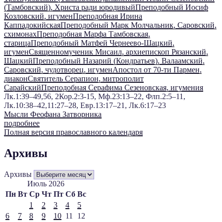
(Тамбовский), Христа ради юродивый
Преподобный Иосиф
Козловский, игумен
Преподобная Ирина
Каппадокийская
Преподобный Марк Молчальник, Саровский,
схимонах
Преподобная Марфа Тамбовская,
старица
Преподобный Матфей Чернеево-Шацкий,
игумен
Священномученик Мисаил, архиепископ Рязанский,
Шацкий
Преподобный Назарий (Кондратьев), Валаамский,
Саровский, чудотворец, игумен
Апостол от 70-ти Пармен,
диакон
Святитель Серапион, митрополит
Сарайский
Преподобная Серафима Сезеновская, игумения
Лк.1:39–49,56, 2Кор.2:3-15, Мф.23:13–22, Флп.2:5–11,
Лк.10:38–42,11:27–28, Евр.13:17–21, Лк.6:17–23
Мысли Феофана Затворника
подробнее
Полная версия православного календаря
Архивы
Архивы
Июль 2026
Пн
Вт
Ср
Чт
Пт
Сб
Вс
1
2
3
4
5
6
7
8
9
10
11
12