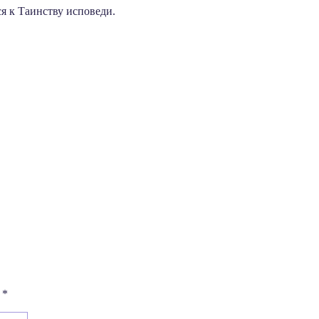
 к Таинству исповеди.
ы
*