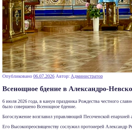
Опубликовано
06.07.2026
Автор:
Администратор
Всенощное бдение в Александро-Невск
6 июля 2026 года, в канун праздника Рождества честного слав
было совершено Всенощное бдение.
Богослужение возглавил управляющий Песоченской епархией
Его Высокопреосвященству сослужил протоиерей Александр Ря