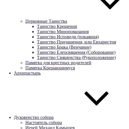
Церковные Таинства
Таинство Крещения
Таинство Миропомазания
Таинство Исповеди (покаяния)
Таинство Причащения, или Евхаристия
Таинство Брака (Венчание)
Таинство Елеосвящения (Соборование)
Таинство Священства (Рукоположение)
Памятка для крестных родителей
Памятка Крещающимуся
Архипастырь
Духовенство собора
Настоятель собора
Иерей Михаил Камышев