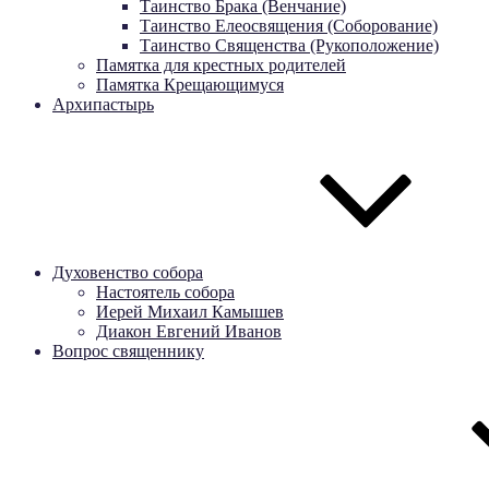
Таинство Брака (Венчание)
Таинство Елеосвящения (Соборование)
Таинство Священства (Рукоположение)
Памятка для крестных родителей
Памятка Крещающимуся
Архипастырь
Духовенство собора
Настоятель собора
Иерей Михаил Камышев
Диакон Евгений Иванов
Вопрос священнику