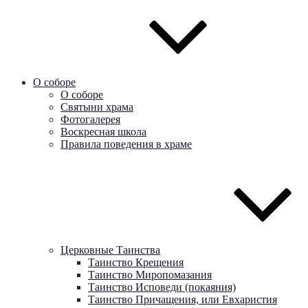
О соборе
О соборе
Святыни храма
Фотогалерея
Воскресная школа
Правила поведения в храме
Церковные Таинства
Таинство Крещения
Таинство Миропомазания
Таинство Исповеди (покаяния)
Таинство Причащения, или Евхаристия