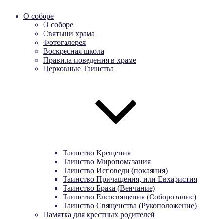
О соборе
О соборе
Святыни храма
Фотогалерея
Воскресная школа
Правила поведения в храме
Церковные Таинства
Таинство Крещения
Таинство Миропомазания
Таинство Исповеди (покаяния)
Таинство Причащения, или Евхаристия
Таинство Брака (Венчание)
Таинство Елеосвящения (Соборование)
Таинство Священства (Рукоположение)
Памятка для крестных родителей