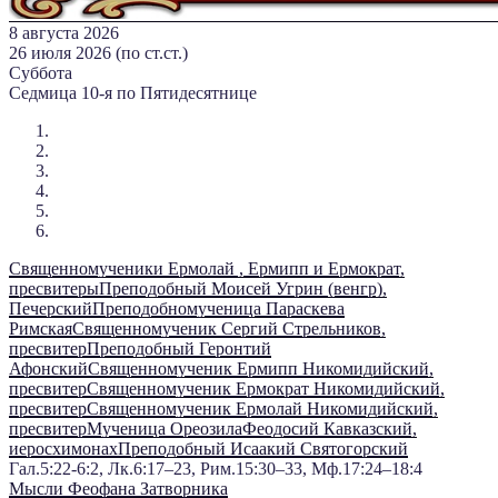
8 августа 2026
26 июля 2026 (по ст.ст.)
Суббота
Седмица 10-я по Пятидесятнице
Священномученики Ермолай , Ермипп и Ермократ,
пресвитеры
Преподобный Моисей Угрин (венгр),
Печерский
Преподобномученица Параскева
Римская
Священномученик Сергий Стрельников,
пресвитер
Преподобный Геронтий
Афонский
Священномученик Ермипп Никомидийский,
пресвитер
Священномученик Ермократ Никомидийский,
пресвитер
Священномученик Ермолай Никомидийский,
пресвитер
Мученица Ореозила
Феодосий Кавказский,
иеросхимонах
Преподобный Исаакий Святогорский
Гал.5:22-6:2, Лк.6:17–23, Рим.15:30–33, Мф.17:24–18:4
Мысли Феофана Затворника