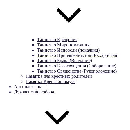
Таинство Крещения
Таинство Миропомазания
Таинство Исповеди (покаяния)
Таинство Причащения, или Евхаристия
Таинство Брака (Венчание)
Таинство Елеосвящения (Соборование)
Таинство Священства (Рукоположение)
Памятка для крестных родителей
Памятка Крещающимуся
Архипастырь
Духовенство собора