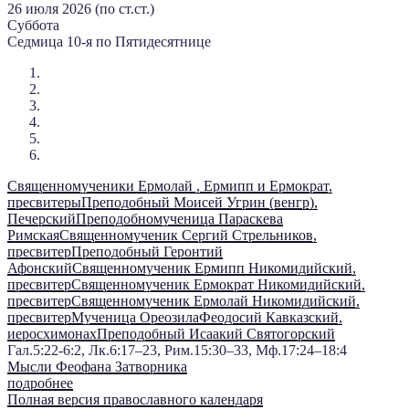
26 июля 2026 (по ст.ст.)
Суббота
Седмица 10-я по Пятидесятнице
Священномученики Ермолай , Ермипп и Ермократ,
пресвитеры
Преподобный Моисей Угрин (венгр),
Печерский
Преподобномученица Параскева
Римская
Священномученик Сергий Стрельников,
пресвитер
Преподобный Геронтий
Афонский
Священномученик Ермипп Никомидийский,
пресвитер
Священномученик Ермократ Никомидийский,
пресвитер
Священномученик Ермолай Никомидийский,
пресвитер
Мученица Ореозила
Феодосий Кавказский,
иеросхимонах
Преподобный Исаакий Святогорский
Гал.5:22-6:2, Лк.6:17–23, Рим.15:30–33, Мф.17:24–18:4
Мысли Феофана Затворника
подробнее
Полная версия православного календаря