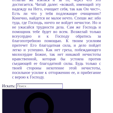
достигается. Читай далее: «всякий, имеющий эту
надежду на Него, очищает себя, так как Он чист».
Есть ли что у тебя подлежащее очищению?
Конечно, найдется не малое нечто. Спеши же: ибо
туда, где Господь, ничто не войдет нечистое. Но и
не ужасайся трудности дела. Сам же Господь и
помощник тебе будет во всем. Возжелай только
всеусердно и к Господу обратись за
благопотребною помощью. К твоим усилиям
притечет Его благодатная сила, и дело пойдет
легко и успешно. Как нет греха, побеждающего
милосердие Божие, так нет никакой нечистоты
нравственной, которая бы устояла против
съедающей ее благодатной силы. Будь только с
твоей стороны нехотение этой нечистоты,
посильное усилие к отторжению ее, и прибегание
с верою к Господу.
Искать: