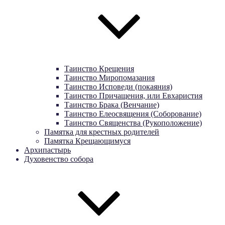
Таинство Крещения
Таинство Миропомазания
Таинство Исповеди (покаяния)
Таинство Причащения, или Евхаристия
Таинство Брака (Венчание)
Таинство Елеосвящения (Соборование)
Таинство Священства (Рукоположение)
Памятка для крестных родителей
Памятка Крещающимуся
Архипастырь
Духовенство собора