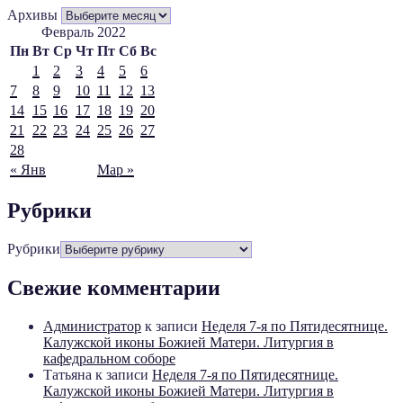
Архивы
Февраль 2022
Пн
Вт
Ср
Чт
Пт
Сб
Вс
1
2
3
4
5
6
7
8
9
10
11
12
13
14
15
16
17
18
19
20
21
22
23
24
25
26
27
28
« Янв
Мар »
Рубрики
Рубрики
Свежие комментарии
Администратор
к записи
Неделя 7-я по Пятидесятнице.
Калужской иконы Божией Матери. Литургия в
кафедральном соборе
Татьяна
к записи
Неделя 7-я по Пятидесятнице.
Калужской иконы Божией Матери. Литургия в