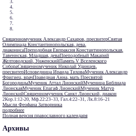
Священномученик Александр Сахаров, пресвитер
Святая
Олимпиада Константинопольская, дева,
диакониса
Преподобная Евпраксия Константинопольская,
Тавеннская, Младшая, дева
Преподобный Макарий
Желтоводский, Унженский
Память V Вселенского
Собора
Священномученик Николай Удинцев,
пресвитер
Исповедница Ираида Тихова
Мученик Александр
Фригиец, врач
Праведная Анна, мать Пресвятой
Богородицы
Мученик Аттал Лионский
Мученица Библиада
Лионская
Мученик Епагаф Лионский
Мученик Матур
Лионский
Священномученик Санкт Лионский, диакон
2Кор.1:12-20, Мф.22:23–33, Гал.4:22–31, Лк.8:16–21
Мысли Феофана Затворника
подробнее
Полная версия православного календаря
Архивы