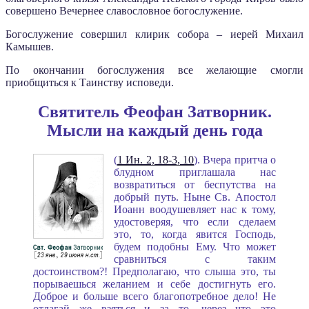
совершено Вечернее славословное богослужение.
Богослужение совершил клирик собора – иерей Михаил
Камышев.
По окончании богослужения все желающие смогли
приобщиться к Таинству исповеди.
Святитель Феофан Затворник.
Мысли на каждый день года
(
1 Ин. 2, 18-3, 10
). Вчера притча о
блудном приглашала нас
возвратиться от беспутства на
добрый путь. Ныне Св. Апостол
Иоанн воодушевляет нас к тому,
удостоверяя, что если сделаем
это, то, когда явится Господь,
будем подобны Ему. Что может
сравниться с таким
достоинством?! Предполагаю, что слыша это, ты
порываешься желанием и себе достигнуть его.
Доброе и больше всего благопотребное дело! Не
отлагай же взяться и за то, через что это