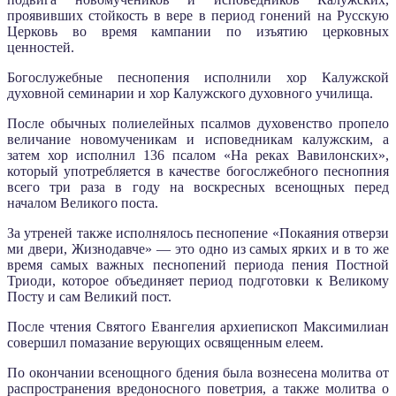
проявивших стойкость в вере в период гонений на Русскую
Церковь во время кампании по изъятию церковных
ценностей.
Богослужебные песнопения исполнили хор Калужской
духовной семинарии и хор Калужского духовного училища.
После обычных полиелейных псалмов духовенство пропело
величание новомученикам и исповедникам калужским, а
затем хор исполнил 136 псалом «На реках Вавилонских»,
который употребляется в качестве богослжебного песнопния
всего три раза в году на воскресных всенощных перед
началом Великого поста.
За утреней также исполнялось песнопение «Покаяния отверзи
ми двери, Жизнодавче» — это одно из самых ярких и в то же
время самых важных песнопений периода пения Постной
Триоди, которое объединяет период подготовки к Великому
Посту и сам Великий пост.
После чтения Святого Евангелия архиепископ Максимилиан
совершил помазание верующих освященным елеем.
По окончании всенощного бдения была вознесена молитва от
распространения вредоносного поветрия, а также молитва о