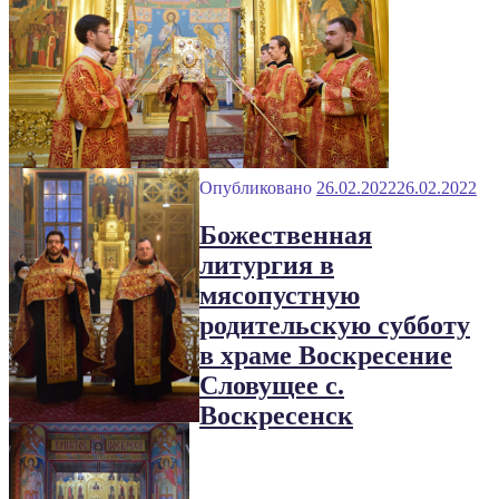
Опубликовано
26.02.2022
26.02.2022
Божественная
литургия в
мясопустную
родительскую субботу
в храме Воскресение
Словущее с.
Воскресенск