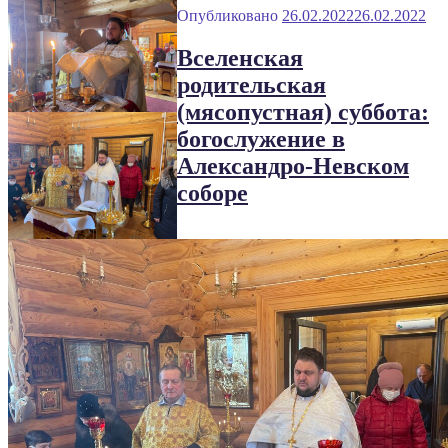
Опубликовано
26.02.2022
26.02.2022
Вселенская
родительская
(мясопустная) суббота:
богослужение в
Александро-Невском
соборе