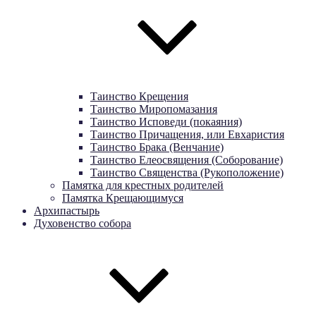
Таинство Крещения
Таинство Миропомазания
Таинство Исповеди (покаяния)
Таинство Причащения, или Евхаристия
Таинство Брака (Венчание)
Таинство Елеосвящения (Соборование)
Таинство Священства (Рукоположение)
Памятка для крестных родителей
Памятка Крещающимуся
Архипастырь
Духовенство собора