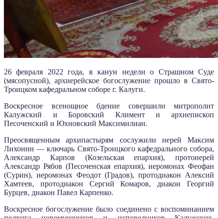
26 февраля 2022 года, в канун недели о Страшном Суде
(мясопусной), архиерейское богослужение прошло в Свято-
Троицком кафедральном соборе г. Калуги.
Воскресное всенощное бдение совершили митрополит
Калужский и Боровский Климент и архиепископ
Песоченский и Юхновский Максимилиан.
Преосвященным архипастырям сослужили иерей Максим
Лихонин — ключарь Свято-Троицкого кафедрального собора,
Александр Карпов (Козельская епархия), протоиерей
Александр Рябов (Песоченская епархия), иеромонах Феофан
(Сурин), иеромонах Феодот (Градов), протодиакон Алексий
Хамтеев, протодиакон Сергий Комаров, диакон Георгий
Бурцев, диакон Павел Карпенко.
Воскресное богослужение было соединено с воспоминанием
подвига новомучеников и исповедников Калужских,